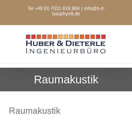
Zum
Tel +49 (0) 7031 816 966
|
info@h-d-
Inhalt
bauphysik.de
springen
Raumakustik
Raumakustik