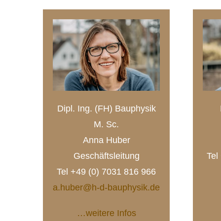
Dipl. Ing. (FH) Bauphysik
M. Sc.
Anna Huber
Geschäftsleitung
Tel
Tel +49 (0) 7031 816 966
a.huber@h-d-bauphysik.de
…weitere Infos