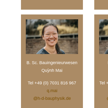
B. Sc. Bauingenieurwesen
Quỳnh Mai
Tel +49 (0) 7031 816 967
Tel 
q.mai
@h-d-bauphysik.de