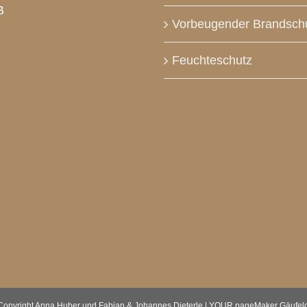
B
Vorbeugender Brandsch
Feuchteschutz
Copyright Anna Huber und Fabian & Johannes Dieterle | YOUR pageMaker Gäufel