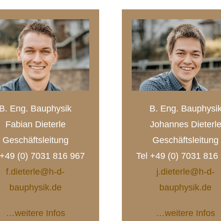
B. Eng. Bauphysik
B. Eng. Bauphysi
Fabian Dieterle
Johannes Dieterl
Geschäftsleitung
Geschäftsleitung
 +49 (0) 7031 816 967
Tel +49 (0) 7031 816
f.dieterle@h-d-
j.dieterle@h-d-
bauphysik.de
bauphysik.de
…weitere Infos
…weitere Infos