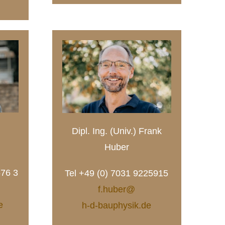
Dipl. Ing. (Univ.) Frank
Huber
576 3
Tel +49 (0) 7031 9225915
f.huber@
e
h-d-bauphysik.de