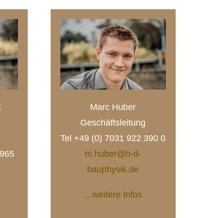
k
Marc Huber
e
Geschäftsleitung
Tel +49 (0) 7031 922 390 0
 965
m.huber@h-d-
bauphysik.de
…weitere Infos