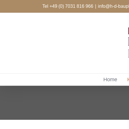
Zum
Tel +49 (0) 7031 816 966
|
info@h-d-baup
Inhalt
springen
Home