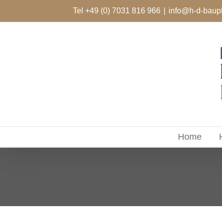
Zum
Tel +49 (0) 7031 816 966
|
info@h-d-baup
Inhalt
springen
Home