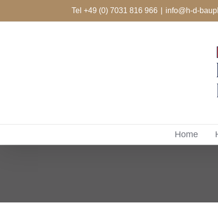
Zum
Tel +49 (0) 7031 816 966
|
info@h-d-baup
Inhalt
springen
Home