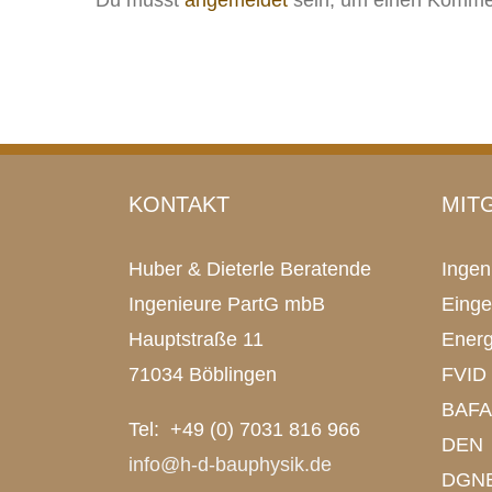
Du musst
angemeldet
sein, um einen Kommen
KONTAKT
MIT
Huber & Dieterle Beratende
Inge
Ingenieure PartG mbB
Einge
Hauptstraße 11
Energ
71034 Böblingen
FVID
BAFA 
Tel: +49 (0) 7031 816 966
DEN
info@h-d-bauphysik.de
DGN