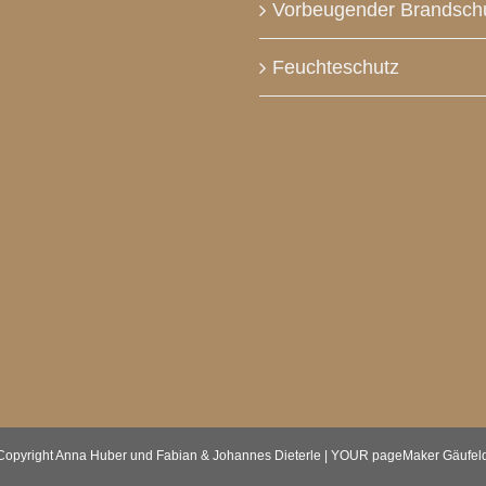
Vorbeugender Brandsch
Feuchteschutz
Copyright Anna Huber und Fabian & Johannes Dieterle | YOUR pageMaker Gäufel