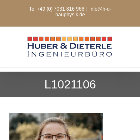
Zum
Tel +49 (0) 7031 816 966
|
info@h-d-
Inhalt
bauphysik.de
springen
L1021106