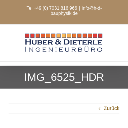
Zum
Tel +49 (0) 7031 816 966
|
info@h-d-
Inhalt
bauphysik.de
springen
IMG_6525_HDR
Zurück