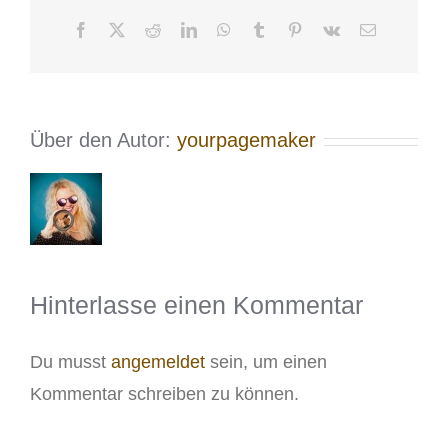
Facebook
X
Reddit
LinkedIn
WhatsApp
Tumblr
Pinterest
Vk
E-
Mail
Über den Autor:
yourpagemaker
Hinterlasse einen Kommentar
Du musst
angemeldet
sein, um einen
Kommentar schreiben zu können.