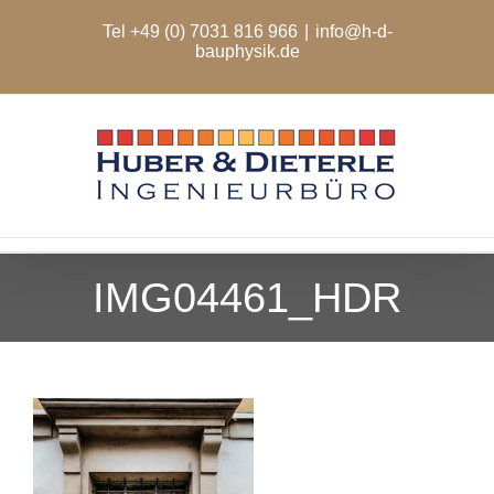
Zum
Tel +49 (0) 7031 816 966
|
info@h-d-
Inhalt
bauphysik.de
springen
IMG04461_HDR