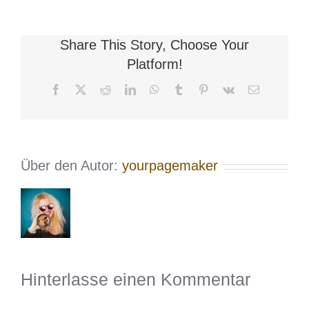
Share This Story, Choose Your
Platform!
Facebook
X
Reddit
LinkedIn
WhatsApp
Tumblr
Pinterest
Vk
E-
Mail
Über den Autor:
yourpagemaker
Hinterlasse einen Kommentar