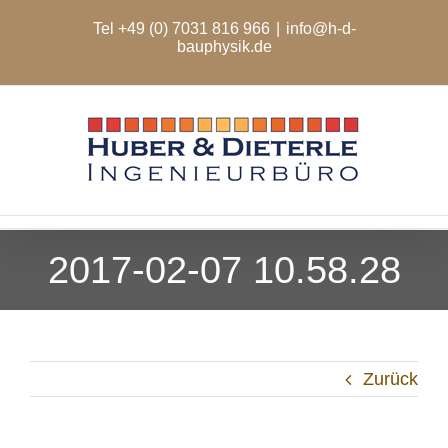
Zum
Tel +49 (0) 7031 816 966
|
info@h-d-
Inhalt
bauphysik.de
springen
2017-02-07 10.58.28
Zurück