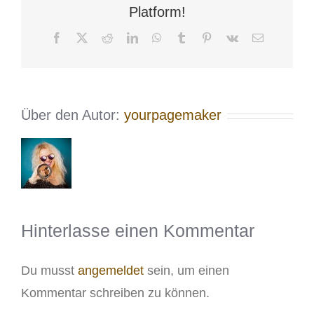
Platform!
Facebook
X
Reddit
LinkedIn
WhatsApp
Tumblr
Pinterest
Vk
E-
Mail
Über den Autor:
yourpagemaker
Hinterlasse einen Kommentar
Du musst
angemeldet
sein, um einen
Kommentar schreiben zu können.