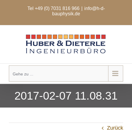
Zum
Tel +49 (0) 7031 816 966
|
info@h-d-
Inhalt
bauphysik.de
springen
Gehe zu ...
2017-02-07 11.08.31
Zurück