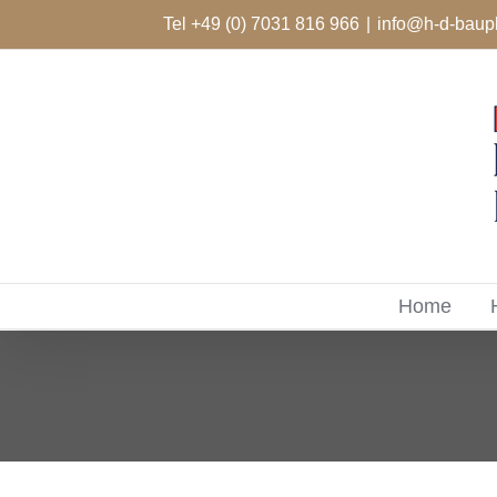
Zum
Tel +49 (0) 7031 816 966
|
info@h-d-baup
Inhalt
springen
Home