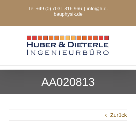
Zum
Tel +49 (0) 7031 816 966
|
info@h-d-
Inhalt
bauphysik.de
springen
AA020813
Zurück