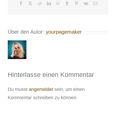
Facebook
X
Reddit
LinkedIn
WhatsApp
Tumblr
Pinterest
Vk
E-
Mail
Über den Autor:
yourpagemaker
Hinterlasse einen Kommentar
Du musst
angemeldet
sein, um einen
Kommentar schreiben zu können.