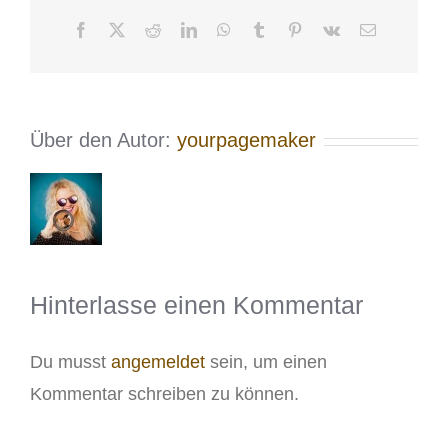
Facebook
X
Reddit
LinkedIn
WhatsApp
Tumblr
Pinterest
Vk
E-
Mail
Über den Autor:
yourpagemaker
Hinterlasse einen Kommentar
Du musst
angemeldet
sein, um einen
Kommentar schreiben zu können.