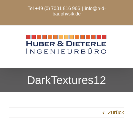
Zum
Tel +49 (0) 7031 816 966
|
info@h-d-
Inhalt
bauphysik.de
springen
DarkTextures12
Zurück