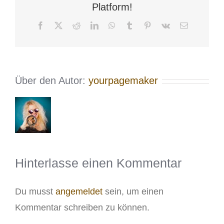
Platform!
Facebook
X
Reddit
LinkedIn
WhatsApp
Tumblr
Pinterest
Vk
E-
Mail
Über den Autor:
yourpagemaker
Hinterlasse einen Kommentar
Du musst
angemeldet
sein, um einen
Kommentar schreiben zu können.