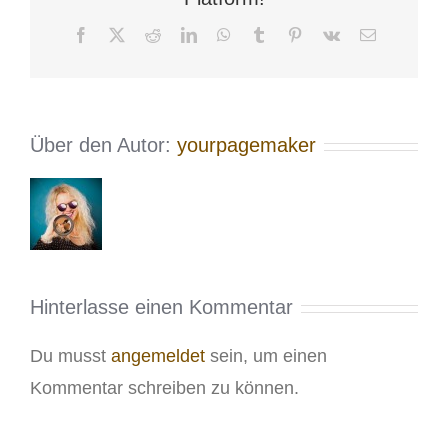
Facebook
X
Reddit
LinkedIn
WhatsApp
Tumblr
Pinterest
Vk
E-
Mail
Über den Autor:
yourpagemaker
Hinterlasse einen Kommentar
Du musst
angemeldet
sein, um einen
Kommentar schreiben zu können.