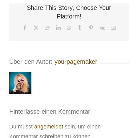
Share This Story, Choose Your
Platform!
Facebook
X
Reddit
LinkedIn
WhatsApp
Tumblr
Pinterest
Vk
E-
Mail
Über den Autor:
yourpagemaker
Hinterlasse einen Kommentar
Du musst
angemeldet
sein, um einen
Kommentar schreiben zu können.