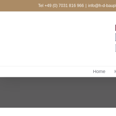
Zum
Tel +49 (0) 7031 816 966
|
info@h-d-baup
Inhalt
springen
Home