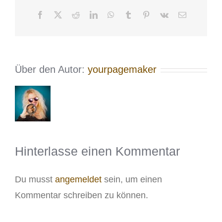
Facebook
X
Reddit
LinkedIn
WhatsApp
Tumblr
Pinterest
Vk
E-
Mail
Über den Autor:
yourpagemaker
Hinterlasse einen Kommentar
Du musst
angemeldet
sein, um einen
Kommentar schreiben zu können.