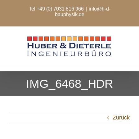
Zum
Tel +49 (0) 7031 816 966
|
info@h-d-
Inhalt
bauphysik.de
springen
IMG_6468_HDR
Zurück