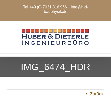
Zum
Tel +49 (0) 7031 816 966
|
info@h-d-
Inhalt
bauphysik.de
springen
IMG_6474_HDR
Zurück