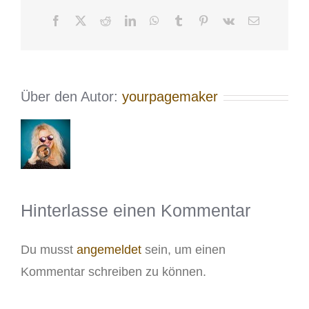
Facebook
X
Reddit
LinkedIn
WhatsApp
Tumblr
Pinterest
Vk
E-
Mail
Über den Autor:
yourpagemaker
Hinterlasse einen Kommentar
Du musst
angemeldet
sein, um einen
Kommentar schreiben zu können.