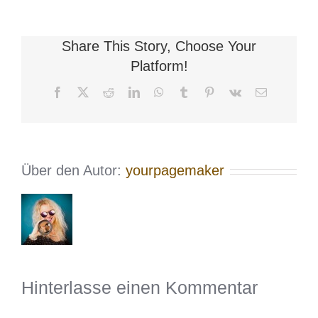
Share This Story, Choose Your
Platform!
Facebook
X
Reddit
LinkedIn
WhatsApp
Tumblr
Pinterest
Vk
E-
Mail
Über den Autor:
yourpagemaker
Hinterlasse einen Kommentar