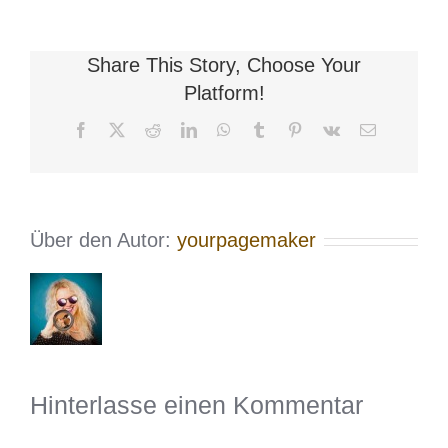
Share This Story, Choose Your
Platform!
Facebook
X
Reddit
LinkedIn
WhatsApp
Tumblr
Pinterest
Vk
E-
Mail
Über den Autor:
yourpagemaker
Hinterlasse einen Kommentar