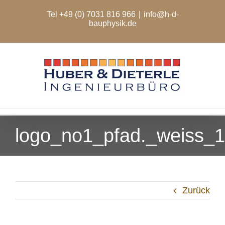
Zum
Tel +49 (0) 7031 816 966
|
info@h-d-
Inhalt
bauphysik.de
springen
logo_no1_pfad._weiss_
Zurück