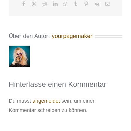
Facebook
X
Reddit
LinkedIn
WhatsApp
Tumblr
Pinterest
Vk
E-
Mail
Über den Autor:
yourpagemaker
Hinterlasse einen Kommentar
Du musst
angemeldet
sein, um einen
Kommentar schreiben zu können.