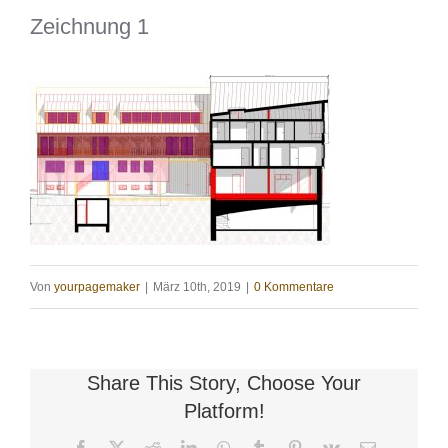
Zeichnung 1
Von
yourpagemaker
|
März 10th, 2019
|
0 Kommentare
Share This Story, Choose Your
Platform!
Facebook
X
Reddit
LinkedIn
WhatsApp
Tumblr
Pinterest
Vk
E-